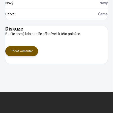
Nový
:
Nový
Barva
:
Černá
Diskuze
Buďte první, kdo napíše příspěvek k této položce.
Přidat komentář
Z
á
p
a