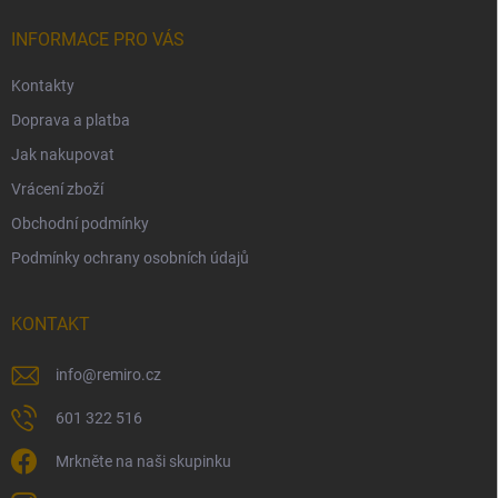
t
í
INFORMACE PRO VÁS
Kontakty
Doprava a platba
Jak nakupovat
Vrácení zboží
Obchodní podmínky
Podmínky ochrany osobních údajů
KONTAKT
info
@
remiro.cz
601 322 516
Mrkněte na naši skupinku