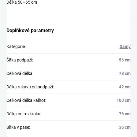
Délka 50–65 cm
Doplňkové parametry
Kategorie
:
Dámy
Šířka podpaží
:
56 cm
Celková délka
:
78 cm
Délka rukávu od podpaží
:
42 cm
Celková délka kalhot
:
100 cm
Délka od rozkroku
:
76 cm
Šířka v pase
:
36 cm