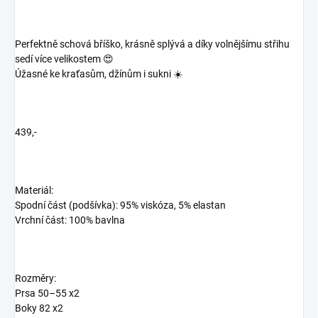
Perfektně schová bříško, krásně splývá a díky volnějšímu střihu
sedí více velikostem 😍
Úžasné ke kraťasům, džínům i sukni ☀️
439,-
Materiál:
Spodní část (podšívka): 95% viskóza, 5% elastan
Vrchní část: 100% bavlna
Rozměry:
Prsa 50–55 x2
Boky 82 x2