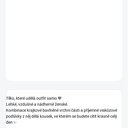
−
+
Přidat do košíku
Tílko, které udělá outfit samo 💙
Lehké, vzdušné a nádherně ženské.
Kombinace krajkové bavlněné vrchní části a příjemné viskózové
podšívky z něj dělá kousek, ve kterém se budete cítit krásně celý
den ✨
DETAILNÍ INFORMACE
ZEPTAT SE
Tílko, které udělá outfit samo 💙
Lehké, vzdušné a nádherně ženské.
Kombinace krajkové bavlněné vrchní části a příjemné viskózové
podšívky z něj dělá kousek, ve kterém se budete cítit krásně celý
den ✨