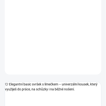
VELIKOST
−
+
Přidat do košíku
✨ Luxusní svetr s límečkem ✨
Styl, který si okamžitě zamilujete – jemný, hřejivý a zároveň
elegantní. Hodí se k sukni, kalhotám i džínům.
DETAILNÍ INFORMACE
ZEPTAT SE
👕 Elegantní basic svršek s límečkem – univerzální kousek, který
využiješ do práce, na schůzky i na běžné nošení.