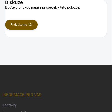
Diskuze
Buďte první, kdo napíše příspěvek k této položce.
Přidat komentář
Z
á
p
a
t
í
INFORMACE PRO VÁS
Kontakty