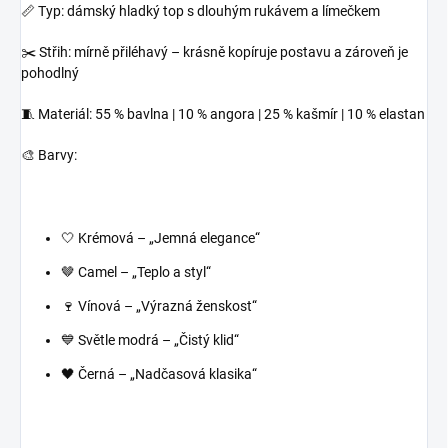
📏 Typ: dámský hladký top s dlouhým rukávem a límečkem
✂️ Střih: mírně přiléhavý – krásně kopíruje postavu a zároveň je
pohodlný
🧵 Materiál: 55 % bavlna | 10 % angora | 25 % kašmír | 10 % elastan
🎨 Barvy:
🤍 Krémová – „Jemná elegance“
🤎 Camel – „Teplo a styl“
🍷 Vínová – „Výrazná ženskost“
💙 Světle modrá – „Čistý klid“
🖤 Černá – „Nadčasová klasika“