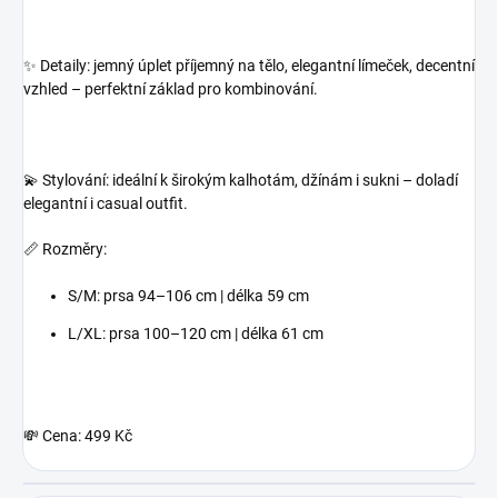
✨ Detaily: jemný úplet příjemný na tělo, elegantní límeček, decentní
vzhled – perfektní základ pro kombinování.
💫 Stylování: ideální k širokým kalhotám, džínám i sukni – doladí
elegantní i casual outfit.
📏 Rozměry:
S/M: prsa 94–106 cm | délka 59 cm
L/XL: prsa 100–120 cm | délka 61 cm
💸 Cena: 499 Kč