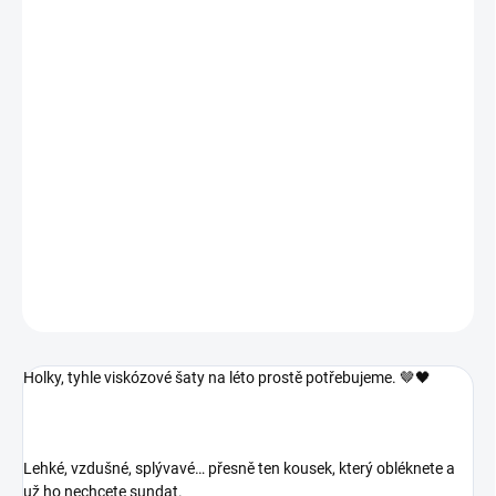
−
+
Přidat do košíku
Holky,
tyhle viskózové šaty na léto prostě potřebujeme.
🤎🖤
Lehké, vzdušné, splývavé… přesně ten kousek, který obléknete a už
ho nechcete sundat.
DETAILNÍ INFORMACE
ZEPTAT SE
Holky,
tyhle viskózové šaty na léto prostě potřebujeme.
🤎🖤
Lehké, vzdušné, splývavé… přesně ten kousek, který obléknete a
už ho nechcete sundat.