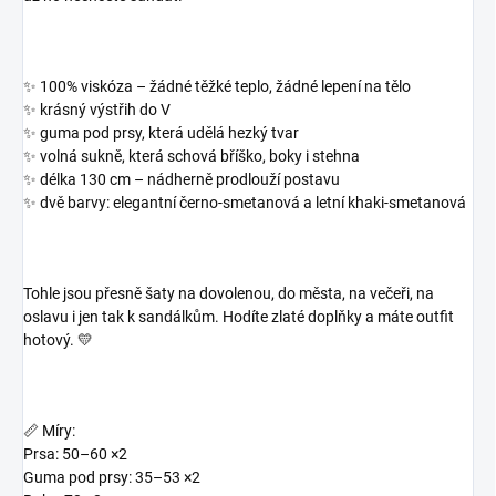
✨
100% viskóza
– žádné těžké teplo, žádné lepení na tělo
✨ krásný výstřih do V
✨ guma pod prsy, která udělá hezký tvar
✨ volná sukně, která schová bříško, boky i stehna
✨ délka 130 cm – nádherně prodlouží postavu
✨ dvě barvy: elegantní černo-smetanová a letní khaki-smetanová
Tohle jsou přesně šaty na dovolenou, do města, na večeři, na
oslavu i jen tak k sandálkům. Hodíte zlaté doplňky a máte outfit
hotový. 💛
📏
Míry:
Prsa: 50–60 ×2
Guma pod prsy: 35–53 ×2