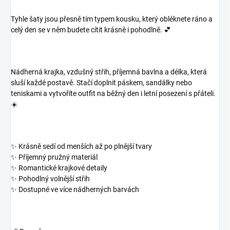
Tyhle šaty jsou přesně tím typem kousku, který obléknete ráno a
celý den se v něm budete cítit krásně i pohodlně. 💕
Nádherná krajka, vzdušný střih, příjemná bavlna a délka, která
sluší každé postavě. Stačí doplnit páskem, sandálky nebo
teniskami a vytvoříte outfit na běžný den i letní posezení s přáteli.
☀️
✨ Krásně sedí od menších až po plnější tvary
✨ Příjemný pružný materiál
✨ Romantické krajkové detaily
✨ Pohodlný volnější střih
✨ Dostupné ve více nádherných barvách