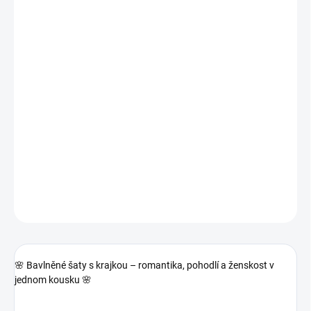
−
+
Přidat do košíku
🌸
Bavlněné šaty s krajkou – romantika, pohodlí a ženskost v
jednom kousku
🌸
Tyhle šaty jsou přesně tím typem kousku, který obléknete ráno a
celý den se v něm budete cítit krásně i pohodlně. 💕
DETAILNÍ INFORMACE
ZEPTAT SE
🌸
Bavlněné šaty s krajkou – romantika, pohodlí a ženskost v
jednom kousku
🌸