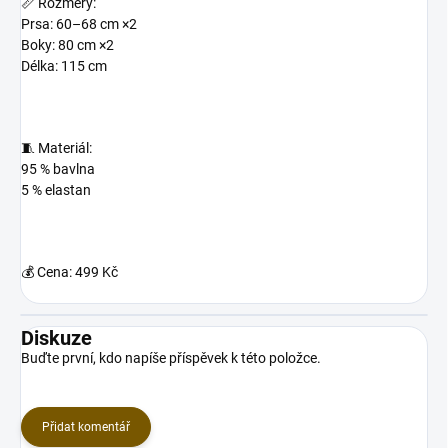
📏 Rozměry:
Prsa: 60–68 cm ×2
Boky: 80 cm ×2
Délka: 115 cm
🧵 Materiál:
95 % bavlna
5 % elastan
💰 Cena:
499 Kč
Diskuze
Buďte první, kdo napíše příspěvek k této položce.
Přidat komentář