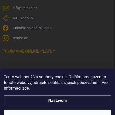
info
@
remiro.cz
601 322 516
Mrkněte na naši skupinku
remiro.cz
PŘIJÍMÁME ONLINE PLATBY
Tento web používá soubory cookie. Dalším procházením
FACEBOOK
tohoto webu vyjadřujete souhlas s jejich používáním.. Více
informací
zde
.
Nastavení
Copyright 2026
Remiro.cz
. Všechna práva vyhrazena.
Upravit nastavení