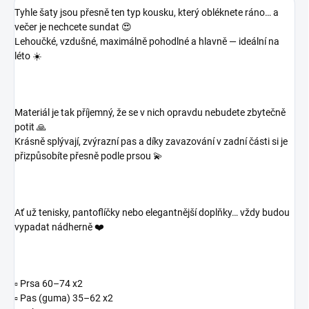
Tyhle šaty jsou přesně ten typ kousku, který obléknete ráno… a
večer je nechcete sundat 😍
Lehoučké, vzdušné, maximálně pohodlné a hlavně — ideální na
léto ☀️
Materiál je tak příjemný, že se v nich opravdu nebudete zbytečně
potit 🙏
Krásně splývají, zvýrazní pas a díky zavazování v zadní části si je
přizpůsobíte přesně podle prsou 💫
Ať už tenisky, pantoflíčky nebo elegantnější doplňky… vždy budou
vypadat nádherně ❤️
▫️ Prsa 60–74 x2
▫️ Pas (guma) 35–62 x2