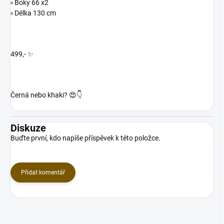
▫️ Boky 66 x2
▫️ Délka 130 cm
499,- ✨
Černá nebo khaki? 😍👇
Diskuze
Buďte první, kdo napíše příspěvek k této položce.
Přidat komentář