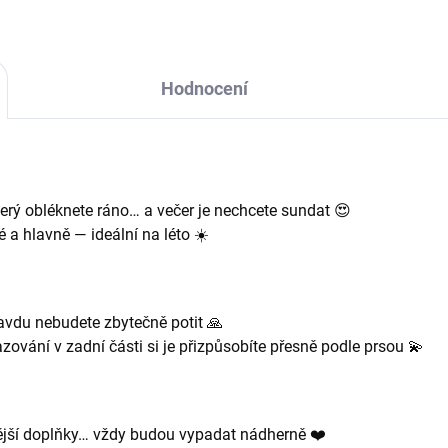
Hodnocení
terý obléknete ráno… a večer je nechcete sundat 😍
a hlavně — ideální na léto ☀️
pravdu nebudete zbytečně potit 🙏
azování v zadní části si je přizpůsobíte přesně podle prsou 💫
nější doplňky… vždy budou vypadat nádherně ❤️