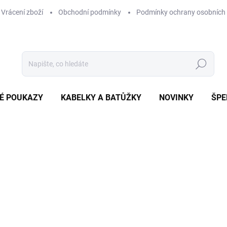
Vrácení zboží
Obchodní podmínky
Podmínky ochrany osobních
Hledat
É POUKAZY
KABELKY A BATŮŽKY
NOVINKY
ŠPE
ní
499 Kč
Měrná
ZVOLTE VARIANTU
cena: