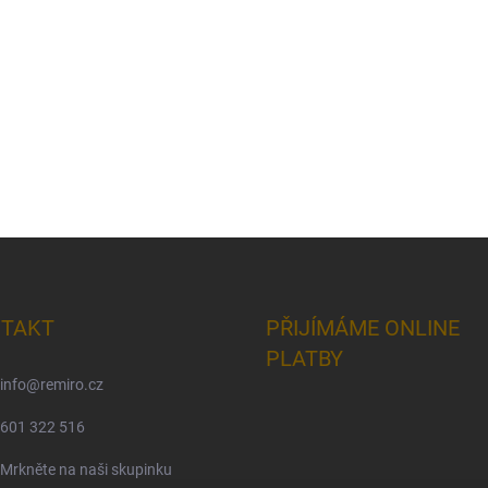
TAKT
PŘIJÍMÁME ONLINE
PLATBY
info
@
remiro.cz
601 322 516
Mrkněte na naši skupinku