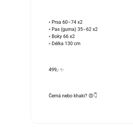
▫️ Prsa 60–74 x2
▫️ Pas (guma) 35–62 x2
▫️ Boky 66 x2
▫️ Délka 130 cm
499,- ✨
Černá nebo khaki? 😍👇