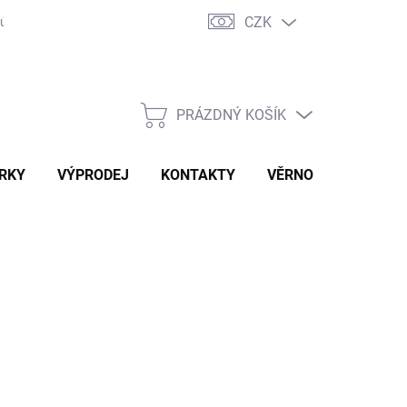
CZK
 údajů
PRÁZDNÝ KOŠÍK
NÁKUPNÍ
KOŠÍK
RKY
VÝPRODEJ
KONTAKTY
VĚRNOSTNÍ SLEVY