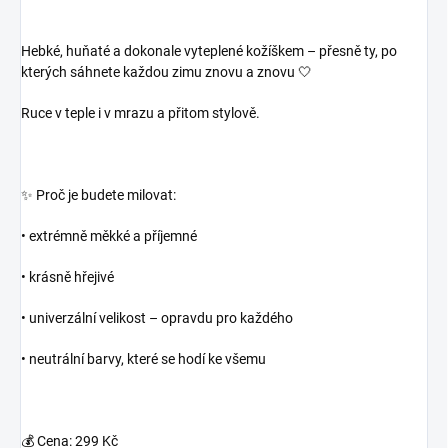
Hebké, huňaté a dokonale vyteplené kožíškem – přesně ty, po
kterých sáhnete každou zimu znovu a znovu 🤍
Ruce v teple i v mrazu a přitom stylově.
✨ Proč je budete milovat:
• extrémně měkké a příjemné
• krásně hřejivé
• univerzální velikost – opravdu pro každého
• neutrální barvy, které se hodí ke všemu
💰 Cena: 299 Kč