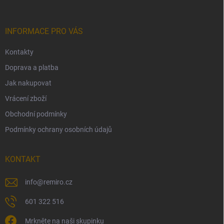
a
t
í
INFORMACE PRO VÁS
Kontakty
Doprava a platba
Jak nakupovat
Vrácení zboží
Obchodní podmínky
Podmínky ochrany osobních údajů
KONTAKT
info
@
remiro.cz
601 322 516
Mrkněte na naši skupinku