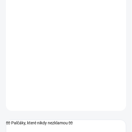
−
+
Přidat do košíku
🧤 Palčáky, které nikdy nezklamou 🧤
Hebké, huňaté a dokonale vyteplené kožíškem – přesně ty, po
kterých sáhnete každou zimu znovu a znovu 🤍
Ruce v teple i v mrazu a přitom stylově.
DETAILNÍ INFORMACE
ZEPTAT SE
🧤 Palčáky, které nikdy nezklamou 🧤