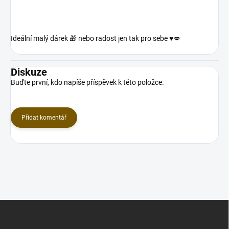
Ideální malý dárek 🎁 nebo radost jen tak pro sebe ♥️💋
Diskuze
Buďte první, kdo napíše příspěvek k této položce.
Přidat komentář
Z
á
p