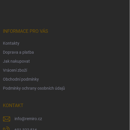
á
p
a
t
í
INFORMACE PRO VÁS
Kontakty
Doprava a platba
Jak nakupovat
Vrácení zboží
Obchodní podmínky
Podmínky ochrany osobních údajů
KONTAKT
info
@
remiro.cz