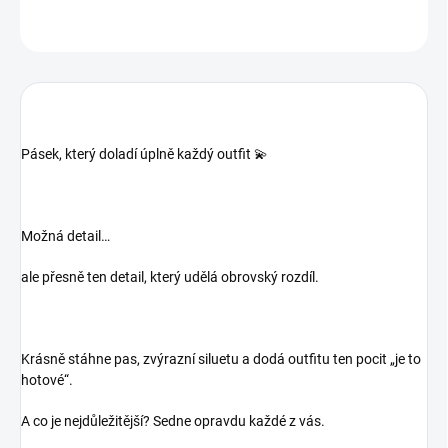
ZEPTAT SE
Pásek, který doladí úplně každý outfit 💫
Možná detail…
ale přesně ten detail, který udělá obrovský rozdíl.
Krásně stáhne pas, zvýrazní siluetu a dodá outfitu ten pocit „je to
hotové“.
A co je nejdůležitější? Sedne opravdu každé z vás.