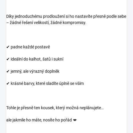
Díky jednoduchému prodloužení si ho nastavíte přesně podle sebe
– žádné řešení velikostí, žádné kompromisy.
✔ padne každé postavě
✔ ideální do kalhot, šatů i sukní
✔ jemný, ale výrazný doplněk
✔ krásné barvy, které sladíte úplně se vším
Tohle je přesně ten kousek, který možná neplánujete…
ale jakmile ho máte, nosíte ho pořád 💋