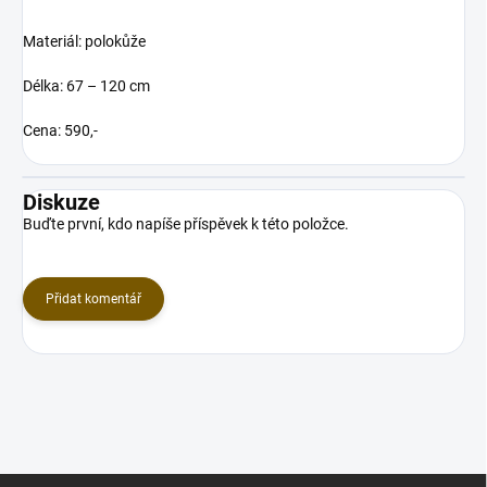
Materiál: polokůže
Délka: 67 – 120 cm
Cena: 590,-
Diskuze
Buďte první, kdo napíše příspěvek k této položce.
Přidat komentář
Z