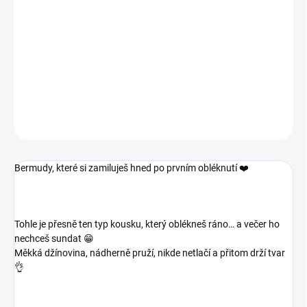
Tohle je přesně ten typ kousku, který oblékneš ráno… a večer ho
nechceš sundat 😁
Měkká džínovina, nádherně pruží, nikde netlačí a přitom drží tvar
👌
DETAILNÍ INFORMACE
ZEPTAT SE
Bermudy, které si zamiluješ hned po prvním obléknutí ❤️
Tohle je přesně ten typ kousku, který oblékneš ráno… a večer ho
nechceš sundat 😁
Měkká džínovina, nádherně pruží, nikde netlačí a přitom drží tvar
👌