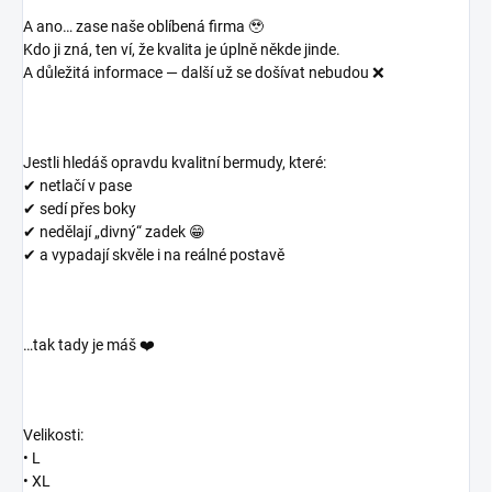
A ano… zase naše oblíbená firma 🥹
Kdo ji zná, ten ví, že kvalita je úplně někde jinde.
A důležitá informace — další už se došívat nebudou ❌
Jestli hledáš opravdu kvalitní bermudy, které:
✔ netlačí v pase
✔ sedí přes boky
✔ nedělají „divný“ zadek 😁
✔ a vypadají skvěle i na reálné postavě
…tak tady je máš ❤️
Velikosti:
• L
• XL