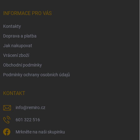
t
í
INFORMACE PRO VÁS
Kontakty
Doprava a platba
Jak nakupovat
Vrácení zboží
Obchodní podmínky
Podmínky ochrany osobních údajů
KONTAKT
info
@
remiro.cz
601 322 516
Mrkněte na naši skupinku