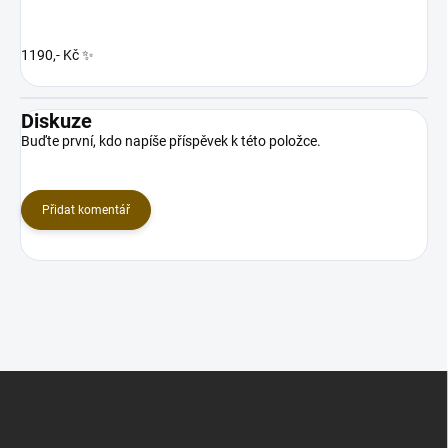
1190,- Kč ✨
Diskuze
Buďte první, kdo napíše příspěvek k této položce.
Přidat komentář
Z
á
p
a