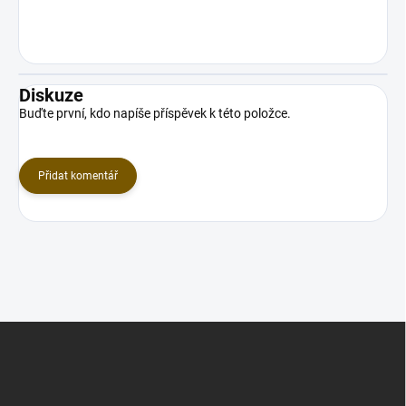
Diskuze
Buďte první, kdo napíše příspěvek k této položce.
Přidat komentář
Z
á
p
a