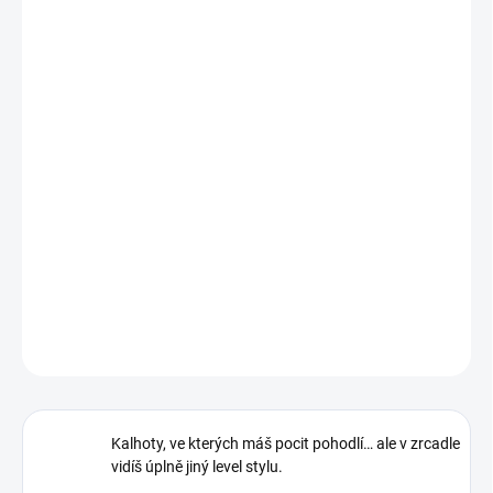
−
+
Přidat do košíku
Kalhoty, ve kterých máš pocit pohodlí… ale v zrcadle vidíš úplně
jiný level stylu.
👉 vysoký pas ti krásně vytvaruje siluetu
👉 sklady vpředu schovají bříško a vytvoří efekt „úzkého pasu“
👉 široké nohavice prodlouží nohy a dodají šmrnc
DETAILNÍ INFORMACE
ZEPTAT SE
Kalhoty, ve kterých máš pocit pohodlí… ale v zrcadle
vidíš úplně jiný level stylu.