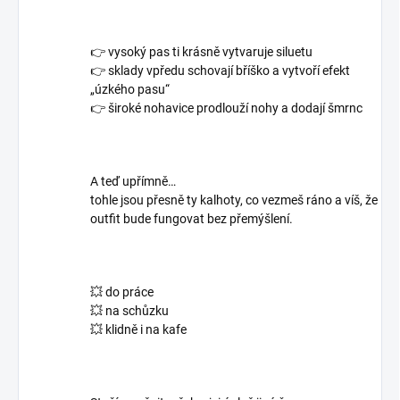
👉 vysoký pas ti krásně vytvaruje siluetu
👉 sklady vpředu schovají bříško a vytvoří efekt
„úzkého pasu“
👉 široké nohavice prodlouží nohy a dodají šmrnc
A teď upřímně…
tohle jsou přesně ty kalhoty, co vezmeš ráno a víš, že
outfit bude fungovat bez přemýšlení.
💥 do práce
💥 na schůzku
💥 klidně i na kafe