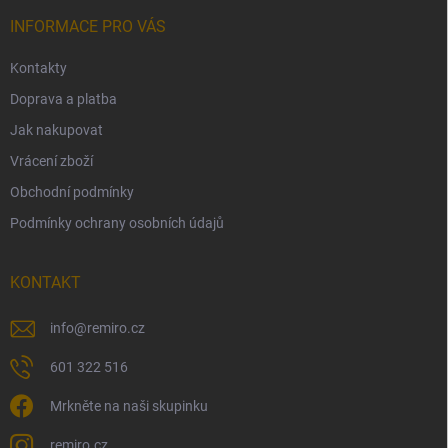
t
í
INFORMACE PRO VÁS
Kontakty
Doprava a platba
Jak nakupovat
Vrácení zboží
Obchodní podmínky
Podmínky ochrany osobních údajů
KONTAKT
info
@
remiro.cz
601 322 516
Mrkněte na naši skupinku
remiro.cz