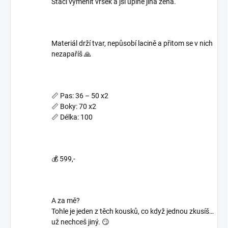
Stačí vyměnit vršek a jsi úplně jiná žena.
Materiál drží tvar, nepůsobí lacině a přitom se v nich
nezapaříš 🙏
📏 Pas: 36 – 50 x2
📏 Boky: 70 x2
📏 Délka: 100
💰 599,-
A za mě?
Tohle je jeden z těch kousků, co když jednou zkusíš…
už nechceš jiný. 😏