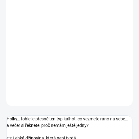
−
+
Přidat do košíku
Holky… tohle je přesně ten typ kalhot, co vezmete ráno na sebe…
a večer si řeknete:
proč nemám ještě jedny?
👉 Lehká džínovina, která není tvrdá
👉 Krásně drží tvar, ale
nikde netlačí
👉 Pas sedí a přizpůsobí se – žádné škrcení
DETAILNÍ INFORMACE
ZEPTAT SE
Holky… tohle je přesně ten typ kalhot, co vezmete ráno na sebe…
a večer si řeknete:
proč nemám ještě jedny?
👉 Lehká džínovina, která není tvrdá