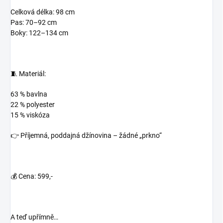
Celková délka: 98 cm
Pas: 70–92 cm
Boky: 122–134 cm
🧵 Materiál:
63 % bavlna
22 % polyester
15 % viskóza
👉 Příjemná, poddajná džínovina – žádné „prkno“
💰 Cena: 599,-
A teď upřímně…