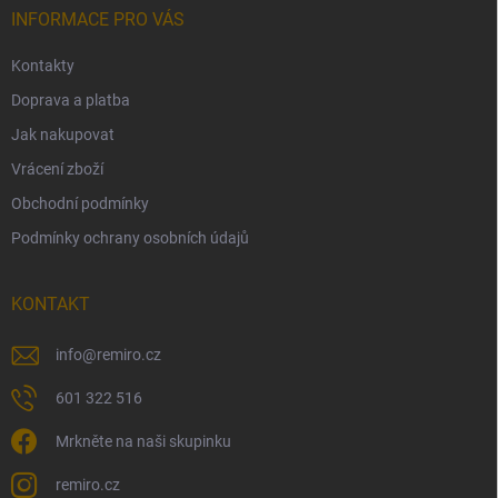
í
INFORMACE PRO VÁS
Kontakty
Doprava a platba
Jak nakupovat
Vrácení zboží
Obchodní podmínky
Podmínky ochrany osobních údajů
KONTAKT
info
@
remiro.cz
601 322 516
Mrkněte na naši skupinku
remiro.cz