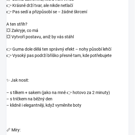
👉 Krásně drží tvar, ale
nikde netlačí
👉 Pas sedí a přizpůsobí se – žádné škrcení
A ten střih?
💥 Zakryje, co má
💥 Vytvoří postavu, aniž by vás stáhl
👉 Guma dole dělá ten správný efekt – nohy působí lehčí
👉 Vysoký pas podrží bříško přesně tam, kde potřebujete
✨ Jak nosit:
– s tílkem + sakem (jako na mně 👉 hotovo za 2 minuty)
– s tričkem na běžný den
– klidně i elegantněji, když vyměníte boty
📏 Míry: