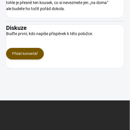
tohle je přesně ten kousek, co si nevezmete jen „na doma“
ale budete ho točit pořád dokola.
Diskuze
Buďte první, kdo napíše příspěvek k této položce.
Přidat komentář
Z
á
p
a
t