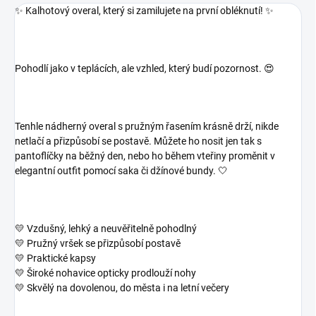
✨
Kalhotový overal, který si zamilujete na první obléknutí!
✨
Pohodlí jako v teplácích, ale vzhled, který budí pozornost. 😍
Tenhle nádherný overal s pružným řasením krásně drží, nikde
netlačí a přizpůsobí se postavě. Můžete ho nosit jen tak s
pantoflíčky na běžný den, nebo ho během vteřiny proměnit v
elegantní outfit pomocí saka či džínové bundy. 🤍
💛 Vzdušný, lehký a neuvěřitelně pohodlný
💛 Pružný vršek se přizpůsobí postavě
💛 Praktické kapsy
💛 Široké nohavice opticky prodlouží nohy
💛 Skvělý na dovolenou, do města i na letní večery