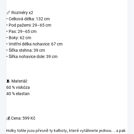
📏 Rozměry x2
• Celková délka: 132 cm
• Pod pažemi: 29–65 cm
• Pas: 29–65 cm
• Boky: 62 cm
• Vnitřní délka nohavice: 67 cm
• Šířka stehna: 39 cm
• Šířka nohavice dole: 39 cm
🧵 Materiál:
60 % viskóza
40 % elastan
💰 Cena:
599 Kč
Holky tohle jsou přesně ty kalhoty, které vytáhnete jednou… a pak