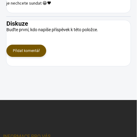
je nechcete sundat 😁🖤
Diskuze
Buďte první, kdo napíše příspěvek k této položce.
Přidat komentář
Z
á
p
a
t
í
INFORMACE PRO VÁS