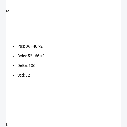
M
Pas: 36–48 ×2
Boky: 52–66 ×2
Délka: 106
Sed: 32
L