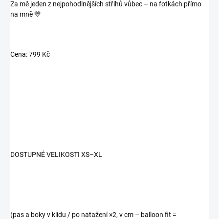
Za mě jeden z nejpohodlnějších střihů vůbec – na fotkách přímo
na mně 💛
Cena: 799 Kč
DOSTUPNÉ VELIKOSTI XS–XL
(pas a boky v klidu / po natažení ×2, v cm – balloon fit =