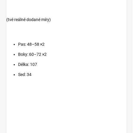
(tvé reálné dodané míry)
Pas: 48–58 ×2
Boky: 60–72 ×2
Délka: 107
Sed: 34