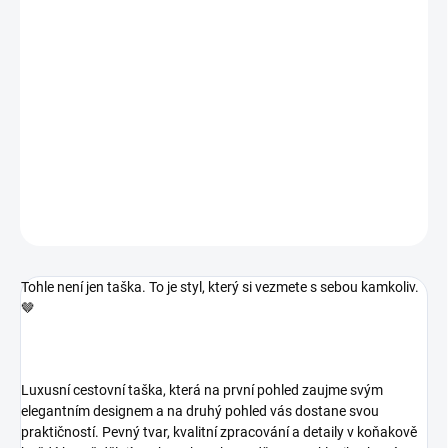
Luxusní cestovní taška, která na první pohled zaujme svým
elegantním designem a na druhý pohled vás dostane svou
praktičností. Pevný tvar, kvalitní zpracování a detaily v koňakově
hnědé barvě dělají z tohoto kousku nadčasovou klasiku, která
nikdy nevyjde z módy.
DETAILNÍ INFORMACE
ZEPTAT SE
Tohle není jen taška. To je styl, který si vezmete s sebou kamkoliv.
🤎
Luxusní cestovní taška, která na první pohled zaujme svým
elegantním designem a na druhý pohled vás dostane svou
praktičností. Pevný tvar, kvalitní zpracování a detaily v koňakově