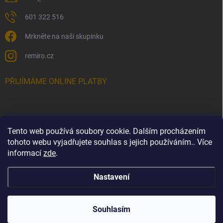
601 322 516
Mrkněte na naši skupinku
remiro.cz
PŘIJÍMÁME ONLINE PLATBY
Tento web používá soubory cookie. Dalším procházením
FACEBOOK
tohoto webu vyjadřujete souhlas s jejich používáním.. Více
informací
zde
.
Nastavení
Copyright 2026
Remiro.cz
. Všechna práva vyhrazena.
Upravit nastavení
cookies
Souhlasím
Balíčky k Vám nově odchází každý všední den.
Vytvořil Shoptet