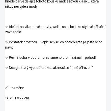
hnědé barvě dělají z tohoto kousku nadčasovou klasiku, která
nikdy nevyjde z módy.
✨ Ideální na víkendové pobyty, wellness nebo jako stylové příruční
zavazadlo
✨ Dostatek prostoru – vejde se vše, co potřebujete (a ještě něco
navíc)
✨ Pevná ucha + popruh přes rameno pro maximální pohodlí
✨ Design, který vypadá draze… ale nosí se úplně přirozeně
📏 Rozměry:
56 × 31 × 22 cm